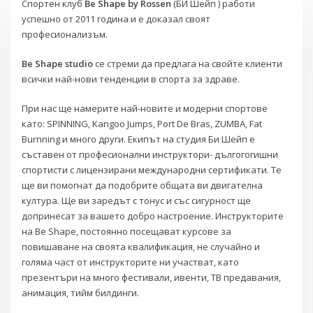
Спортен клуб
Be Shape by Rossen
(БИ Шейп ) работи
успешно от 2011 година и е доказал своят
професионализъм.
Be Shape studio
се стреми да предлага на свойте клиенти
всички най-нови тенденции в спорта за здраве.
При нас ще намерите най-новите и модерни спортове
като: SPINNING, Kangoo Jumps, Port De Bras, ZUMBA, Fat
Burnning и много други. Екипът на студия Би Шейп е
съставен от професионални инструктори- дългогогишни
спортисти с лицензирани международни сертификати. Те
ще ви помогнат да подобрите общата ви двигателна
култура. Ще ви заредът с тонус и със сигурност ще
допринесат за вашето добро настроение. Инструкторите
на Be Shape, постоянно посещават курсове за
повишаване на своята квалификация, не случайно и
голяма част от инструкторите ни участват, като
презентъри на много фестивали, ивенти, ТВ предавания,
анимация, тийм билдинги.