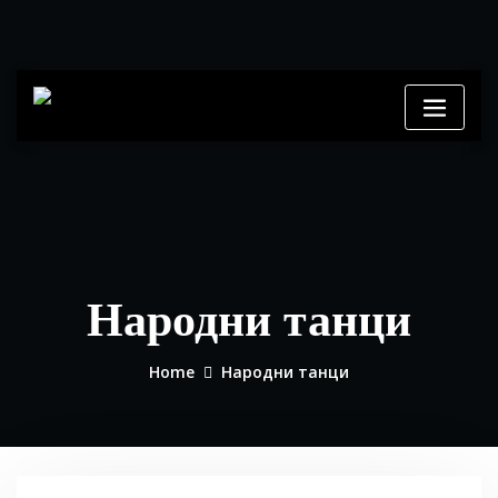
Skip
to
content
Народни танци
Home
Народни танци