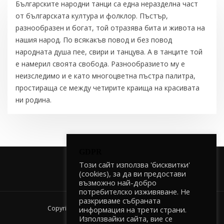
Българските народни танци са една неразделна част
от българската култура и фолклор. Пъстър,
разнообразен и богат, той отразява бита и живота на
нашия народ. По всякакъв повод и без повод
народната душа пее, свири и танцува. А в танците той
е намерил своята свобода. Разнообразието му е
неизследимо и е като многоцветна пъстра палитра,
простираща се между четирите краища на красивата
ни родина.
GDPR
Този сайт използва 'бисквитки'
(cookies), за да ви предостави
възможно най-добро
потребителско изживяване. Не
разкриваме събраната
Copyright © 2022 | Created by
BonedGroup
информация на трети страни.
Използвайки сайта, вие се