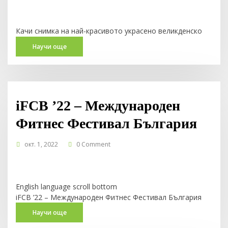
Качи снимка на най-красивото украсено великденско
яйце, коментирай и участвай в томбола за 1 от 4-те
Научи още
награди на BeShape – парфюм с пролетно ухание
от колекцията на избрани натурални аромати
DOUGLAS Beautiful Stories.
Как да участваш?
iFCB ’22 – Международен
Последвай нашата страница:
Фитнес Фестивал България
https://www.facebook.com/BeShapeStudioByRossen
окт. 1, 2022
0 Comment
2.
Коментирай и качи снимка на най-красивото ти
украсено великденско яйце
3.
Един от вас ще получи този УНИКАЛЕН аромат,
English language scroll bottom
предоставен с любезното съдействие
iFCB ’22 – Международен Фитнес Фестивал България
на парфюмерии DOUGLAS & BEAUTYZONE
Запазете датите 7-9.X.2022
Научи още
място: хотел РИЛА**** – Боровец
4.
Имаш време да се включиш до 05.05.24 г.